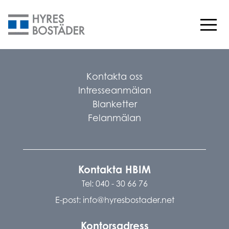
Error: The domain HBIM.SE is not authorized to show the
cookie declaration for domain group ID ce1ef0ee-142e-
4ba8-8680-5277b057ab9a. Please add it to the domain
group in the Cookiebot Manager to authorize the domain.
Kontakta oss
Intresseanmälan
Blanketter
Felanmälan
Kontakta HBIM
Tel:
040 - 30 66 76
E-post:
info@hyresbostader.net
Kontorsadress